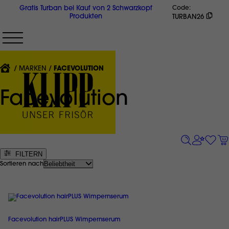
Direkt
Gratis Turban bei Kauf von 2 Schwarzkopf
Code
zum
Produkten
TURBAN26
Inhalt
{'CURRENT'|T}:
MARKEN
FACEVOLUTION
Facevolution
FILTERN
Sortieren nach
Facevolution hairPLUS Wimpernserum