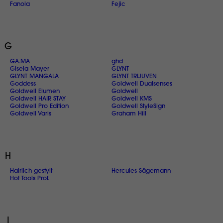
Fanola
Fejic
G
GA.MA
ghd
Gisela Mayer
GLYNT
GLYNT MANGALA
GLYNT TRIJUVEN
Goddess
Goldwell Dualsenses
Goldwell Elumen
Goldwell
Goldwell HAIR STAY
Goldwell KMS
Goldwell Pro Edition
Goldwell StyleSign
Goldwell Varis
Graham Hill
H
Hairlich gestylt
Hercules Sägemann
Hot Tools Prof.
I