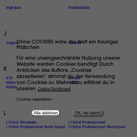
Ingrubar
Invisibobble
J
Ohne COOKIES wäre die Welt ein trauriges
Jaguar
Jäneke
Plätzchen
Für eine uneingeschränkte Nutzung unserer
Website werden Cookies benötigt. Durch
K
Anklicken des Buttons „Cookies
akzeptieren“ stimmst du der Verwendung
K18
Kansai
von Cookies zu. Mehr dazu erfährst du in
Keller
KLIPP
Kolibri
unseren
Cookie Richtlinien
.
Cookies auswählen
Alle ablehnen
OK, her damit!
L
L'Oréal Kérastase
L'Oréal Professionnel
L'Oréal Professionnel Serie Expert
L'Oréal Professionnel Steampod