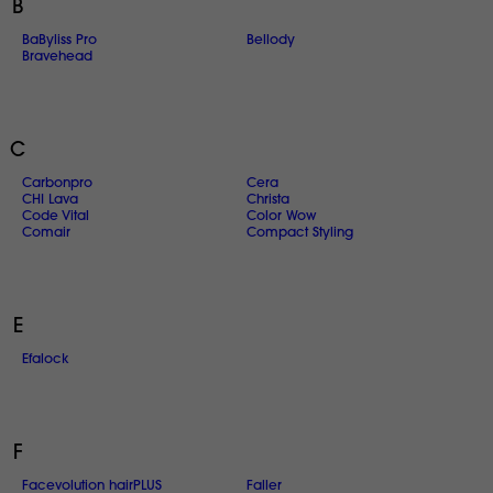
B
BaByliss Pro
Bellody
Bravehead
C
Carbonpro
Cera
CHI Lava
Christa
Code Vital
Color Wow
Comair
Compact Styling
E
Efalock
F
Facevolution hairPLUS
Faller