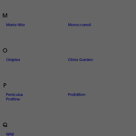
M
Maria Nila
Moroccanoil
O
Olaplex
Olivia Garden
P
Peniculus
ProEdition
Profiline
Q
QIQI