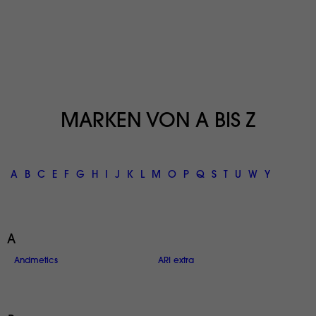
MARKEN VON A BIS Z
A
B
C
E
F
G
H
I
J
K
L
M
O
P
Q
S
T
U
W
Y
A
Andmetics
ARI extra