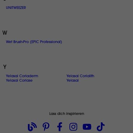
UNITWEEZER
W
Wet Brush-Pro (EPIC Professional)
Y
Yelasai Coriaderm
Yelasai Corialith
Yelasai Coriase
Yelasai
Lass dich inspirieren