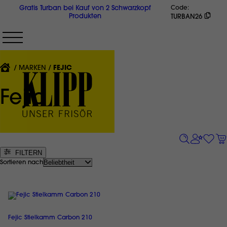
Direkt
Gratis Turban bei Kauf von 2 Schwarzkopf
Code
zum
Produkten
TURBAN26
Inhalt
{'CURRENT'|T}:
MARKEN
FEJIC
Fejic
FILTERN
Sortieren nach
Fejic Stielkamm Carbon 210