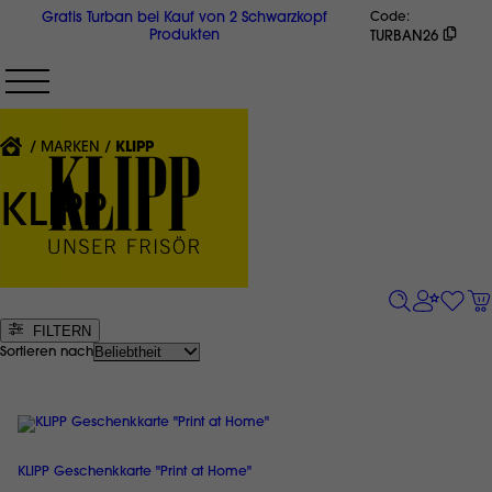
Direkt
Gratis Turban bei Kauf von 2 Schwarzkopf
Code
zum
Produkten
TURBAN26
Inhalt
{'CURRENT'|T}:
MARKEN
KLIPP
KLIPP
FILTERN
Sortieren nach
KLIPP Geschenkkarte "Print at Home"