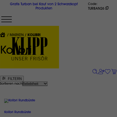
Direkt
Gratis Turban bei Kauf von 2 Schwarzkopf
Code
zum
Produkten
TURBAN26
Inhalt
{'CURRENT'|T}:
MARKEN
KOLIBRI
Kolibri
FILTERN
Sortieren nach
Kolibri Rundbürste