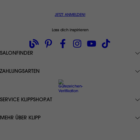
JETZT ANMELDEN!
Lass dich inspirieren
SALONFINDER
ZAHLUNGSARTEN
SERVICE KLIPPSHOP.AT
Datenschutz
MEHR ÜBER KLIPP
AGB
Zahlungsarten
KLIPP Frisör
Lieferung
KLIPP Blog
gratis Versand ab € 49,-