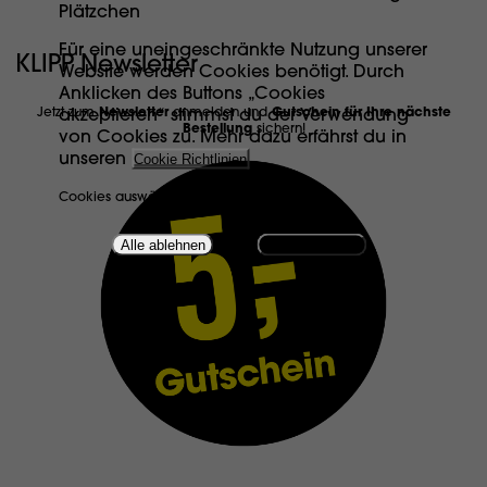
Plätzchen
Für eine uneingeschränkte Nutzung unserer
KLIPP Newsletter
Website werden Cookies benötigt. Durch
Anklicken des Buttons „Cookies
Jetzt zum
Newsletter
anmelden und
Gutschein für Ihre nächste
akzeptieren“ stimmst du der Verwendung
Bestellung
sichern!
von Cookies zu. Mehr dazu erfährst du in
unseren
Cookie Richtlinien
.
Cookies auswählen
Alle ablehnen
OK, her damit!