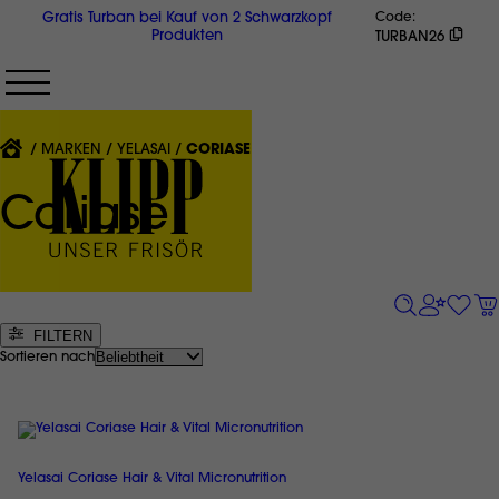
Direkt
Gratis Turban bei Kauf von 2 Schwarzkopf
Code
zum
Produkten
TURBAN26
Inhalt
{'CURRENT'|T}:
MARKEN
YELASAI
CORIASE
Coriase
FILTERN
Sortieren nach
Yelasai Coriase Hair & Vital Micronutrition