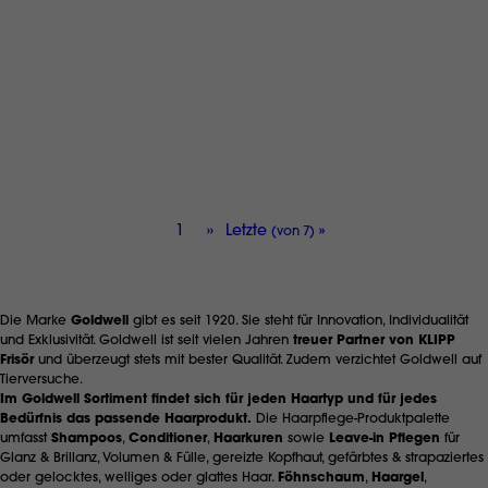
30 ml
€ 1,70
Aktuelle
1
Nächste
››
Letzte
Letzte
»
(von 7)
Seite
Seite
Seite
Die Marke
Goldwell
gibt es seit 1920. Sie steht für Innovation, Individualität
und Exklusivität. Goldwell ist seit vielen Jahren
treuer Partner von KLIPP
Frisör
und überzeugt stets mit bester Qualität. Zudem verzichtet Goldwell auf
Tierversuche.
Im Goldwell Sortiment findet sich für jeden Haartyp und für jedes
Bedürfnis das passende Haarprodukt.
Die Haarpflege-Produktpalette
umfasst
Shampoos
,
Conditioner
,
Haarkuren
sowie
Leave-in Pflegen
für
Glanz & Brillanz, Volumen & Fülle, gereizte Kopfhaut, gefärbtes & strapaziertes
oder gelocktes, welliges oder glattes Haar.
Föhnschaum
,
Haargel
,