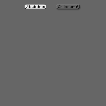
Alle ablehnen
OK, her damit!
250 ml
€ 14,70
250 ml