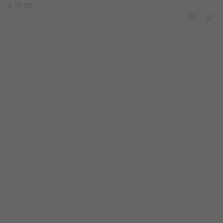
€ 19,30
Goldwell Dualsenses Just Smooth 60sec Treatment
200 ml
€ 22,90