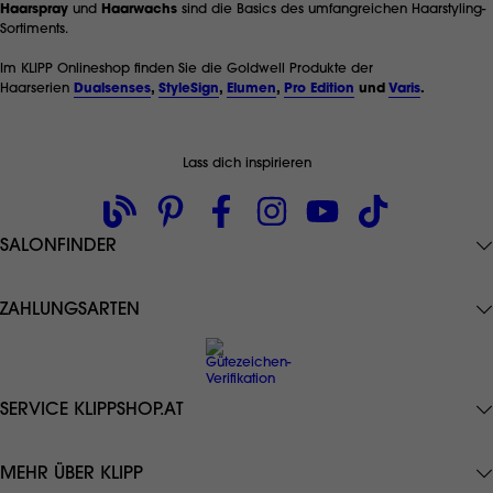
Haarspray
und
Haarwachs
sind die Basics des umfangreichen Haarstyling-
Sortiments.
Im KLIPP Onlineshop finden Sie die Goldwell Produkte der
Haarserien
Dualsenses
,
StyleSign
,
Elumen
,
Pro Edition
und
Varis
.
Lass dich inspirieren
SALONFINDER
ZAHLUNGSARTEN
SERVICE KLIPPSHOP.AT
Datenschutz
MEHR ÜBER KLIPP
AGB