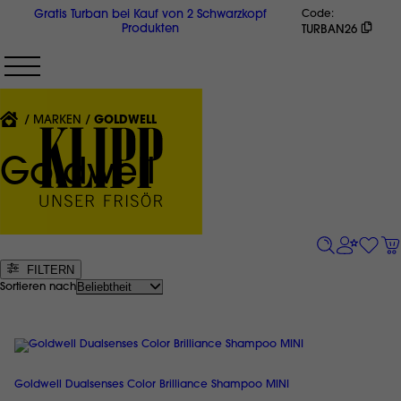
Direkt
Gratis Turban bei Kauf von 2 Schwarzkopf
Code
zum
Produkten
TURBAN26
Inhalt
{'CURRENT'|T}:
MARKEN
GOLDWELL
Goldwell
FILTERN
Sortieren nach
Goldwell Dualsenses Color Brilliance Shampoo MINI