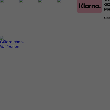
ak
Me
Coo
SICHER EINKAUFEN
IHRE VORTEILE
gratis Versand ab € 49,-
friseurexklusive Markenprodukte
gratis Reisegröße ab € 20,-
Ausschließlich
Originalprodukte