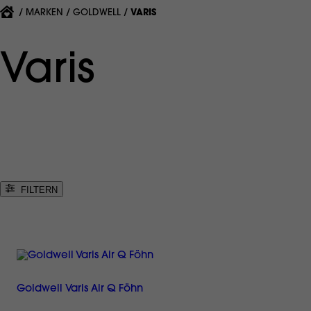
{'CURRENT'|T}:
MARKEN
GOLDWELL
VARIS
Varis
FILTERN
Goldwell Varis Air Q Föhn