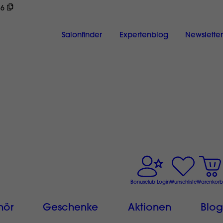
26
ch
Salonfinder
Expertenblog
Newsletter
Bonusclub Login
Wunschliste
Warenkorb
hör
Geschenke
Aktionen
Blog