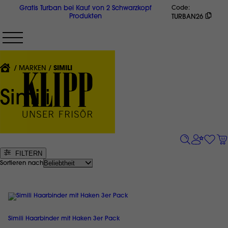
Direkt
Gratis Turban bei Kauf von 2 Schwarzkopf
Code
zum
Produkten
TURBAN26
Inhalt
{'CURRENT'|T}:
MARKEN
SIMILI
Simili
FILTERN
Sortieren nach
Simili Haarbinder mit Haken 3er Pack