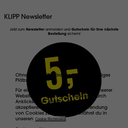
KLIPP Newsletter
Jetzt zum
Newsletter
anmelden und
Gutschein für Ihre nächste
Bestellung
sichern!
Ohne COOKIES wäre die Welt ein trauriges
Plätzchen
Für eine uneingeschränkte Nutzung unserer
Website werden Cookies benötigt. Durch
Anklicken des Buttons „Cookies
akzeptieren“ stimmst du der Verwendung
von Cookies zu. Mehr dazu erfährst du in
unseren
Cookie Richtlinien
.