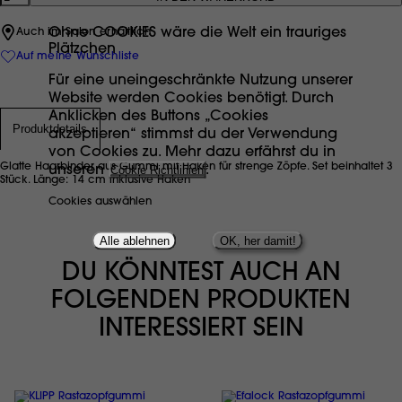
Ohne COOKIES wäre die Welt ein trauriges
Auch im Salon erhältlich
Plätzchen
Auf meine Wunschliste
Für eine uneingeschränkte Nutzung unserer
Website werden Cookies benötigt. Durch
Anklicken des Buttons „Cookies
Produktdetails
akzeptieren“ stimmst du der Verwendung
von Cookies zu. Mehr dazu erfährst du in
Glatte Haarbinder aus Gummi mit Haken für strenge Zöpfe. Set beinhaltet 3
unseren
Cookie Richtlinien
.
Stück. Länge: 14 cm inklusive Haken
Cookies auswählen
Alle ablehnen
OK, her damit!
DU KÖNNTEST AUCH AN
FOLGENDEN PRODUKTEN
INTERESSIERT SEIN