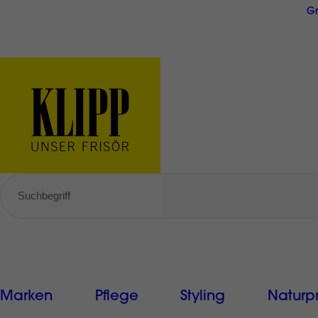
Direkt
Gr
zum
Inhalt
GRATIS Versand ab € 49,-
Marken
Pflege
Styling
Naturp