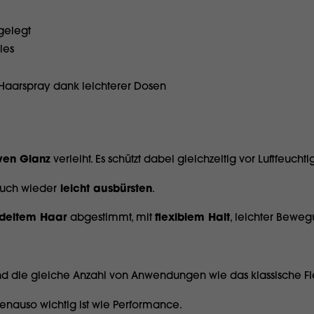
gelegt
les
Haarspray dank leichterer Dosen
iven Glanz
verleiht. Es schützt dabei gleichzeitig vor Luftfeuchtig
 auch wieder
leicht ausbürsten
.
ndeltem Haar
abgestimmt, mit
flexiblem Halt
, leichter Bewe
d die gleiche Anzahl von Anwendungen wie das klassische Flex
genauso wichtig ist wie Performance.