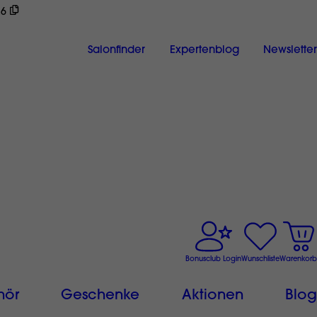
26
ch
Salonfinder
Expertenblog
Newsletter
Bonusclub Login
Wunschliste
Warenkorb
hör
Geschenke
Aktionen
Blog