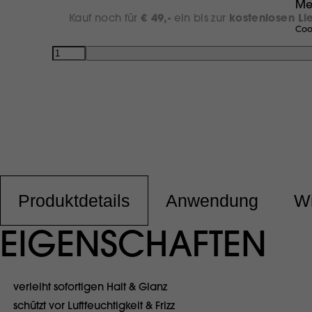
Me
Kauf noch für
€ 49,-
ein bis zur
kostenlosen Li
Coo
Anzahl
Produktdetails
Anwendung
Wi
EIGENSCHAFTEN
verleiht sofortigen Halt & Glanz
schützt vor Luftfeuchtigkeit & Frizz