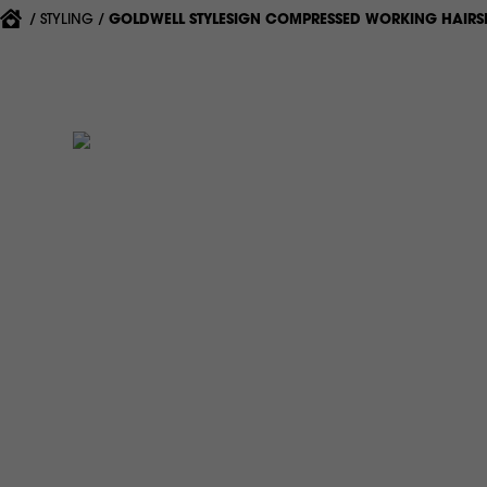
{'CURRENT'|T}:
STYLING
GOLDWELL STYLESIGN COMPRESSED WORKING HAIRS