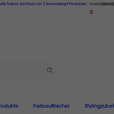
atis Turban bei Kauf von 2 Schwarzkopf Produkten
TURBAN
Code
GRATIS Reisegröße ab € 20,-
Originalprodukte
aus Österrei
rodukte
Farbauffrischer
Stylingzube