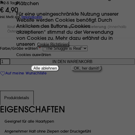
Plätzchen
2-5 Tage
€ 4,90
Für eine uneingeschränkte Nutzung unserer
inkl. MwSt. zzgl.
Versandkosten
Website werden Cookies benötigt. Durch
Anklicken des Buttons „Cookies
Kauf noch für
€ 49,-
ein bis zur
kostenlosen Lieferung
(innerhalb
Österreichs).
akzeptieren“ stimmst du der Verwendung
von Cookies zu. Mehr dazu erfährst du in
unseren
Cookie Richtlinien
.
Farbe/Größe wählen
Cookies auswählen
Anzahl
Alle ablehnen
OK, her damit!
Auf meine Wunschliste
Produktdetails
EIGENSCHAFTEN
Geeignet für alle Haartypen
Angenehmer Halt ohne Ziepen oder Druckgefühl