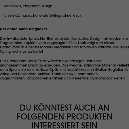
Schlankes, elegantes Design
Unterstützt haarschonende Stylings ohne Knick
Der echte 80ies Hingucker
Der Invisibobble Sprunchie Slim verbindet ikonisches Design mit modernem
Tragekomfort. Inspiriert vom angesagten 80ies-Look zeigt sich dieser
Haargummi in einer besonders eleganten und schlanken Variante, die jedes
Styling mühelos aufwertet.
Der Haargummi sorgt für bewährten zuverlässigen Halt, ohne
unangenehmen Druck zu erzeugen. Das weiche, satinartige Material verleiht
dem Sprunchie eine zeitlose Optik und macht ihn zum stilvollen Begleiter für
Alltag und besondere Anlässe. Dank der zwei harmonisch
abgestimmten Farboptionen eröffnen sich vielseitige Stylingmöglichkeiten.
DU KÖNNTEST AUCH AN
FOLGENDEN PRODUKTEN
INTERESSIERT SEIN