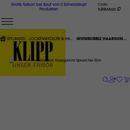
Direkt
Gratis Turban bei Kauf von 2 Schwarzkopf
Code
zum
Produkten
TURBAN26
Inhalt
{'CURRENT'|T}:
STYLINGZUBEHÖR
LOCKENWICKLER & HAARACCESSOIRES
INVISIBOBBLE HAARGUMMI SPRUNCHIE SLIM