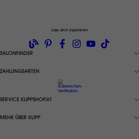
Lass dich inspirieren
SALONFINDER
ZAHLUNGSARTEN
SERVICE KLIPPSHOP.AT
Datenschutz
MEHR ÜBER KLIPP
AGB
Zahlungsarten
KLIPP Frisör
Lieferung
KLIPP Blog
gratis Versand ab € 49,-