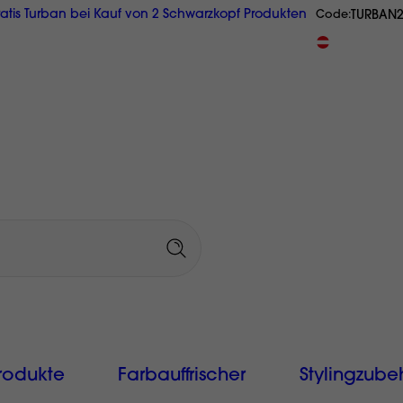
atis Turban bei Kauf von 2 Schwarzkopf Produkten
TURBAN
Code
GRATIS Reisegröße ab € 20,-
Originalprodukte
aus Österrei
rodukte
Farbauffrischer
Stylingzube