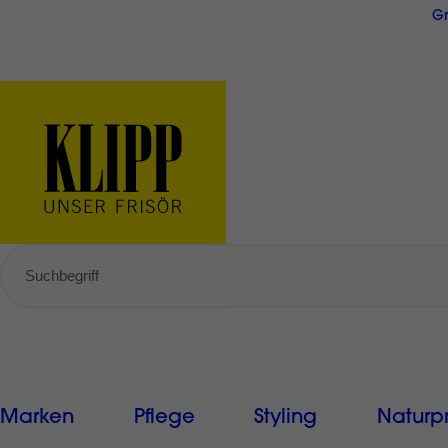
Direkt
Gr
zum
Inhalt
GRATIS Versand ab € 49,-
Marken
Pflege
Styling
Naturp