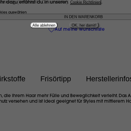
hr dazu erfährst du in unseren
Cookie Richtlinien
.
eferung
(innerhalb Österreichs).
kies auswählen
Alle ablehnen
OK, her damit!
Auf meine Wunschliste
rkstoffe
Frisörtipp
Herstellerinfo
on, die Ihrem Haar mehr Fülle und Beweglichkeit verleiht. Das A
utz versehen und ist ideal geeignet für Styles mit mittlerem Hal