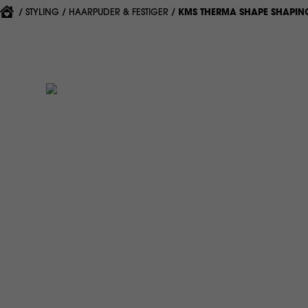
{'CURRENT'|T}:
STYLING
HAARPUDER & FESTIGER
KMS THERMA SHAPE SHAPIN