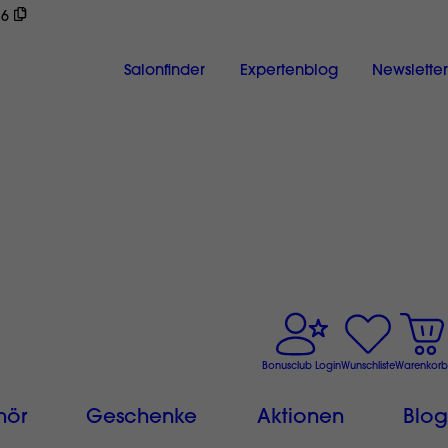
26
ch
Salonfinder
Expertenblog
Newsletter
Bonusclub Login
Wunschliste
Warenkorb
hör
Geschenke
Aktionen
Blog