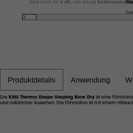
Me
Kauf noch für
€ 49,-
ein bis zur
kostenlosen Li
Coo
Anzahl
Produktdetails
Anwendung
Wi
Die
KMS Therma Shape Shaping Blow Dry
ist eine Föhnloti
und natürlicher Aussehen. Die Föhnlotion ist mit einem Hitzesch