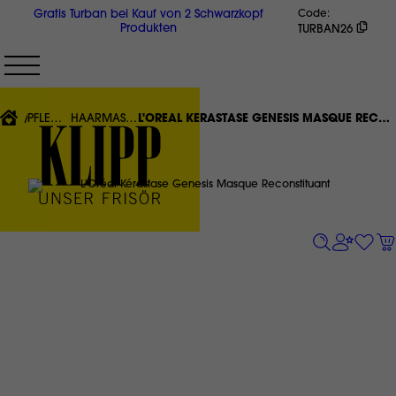
Direkt
Gratis Turban bei Kauf von 2 Schwarzkopf
Code
zum
Produkten
TURBAN26
Inhalt
{'CURRENT'|T}:
PFLEGE
HAARMASKE
L'ORÉAL KÉRASTASE GENESIS MASQUE RECONSTITUANT