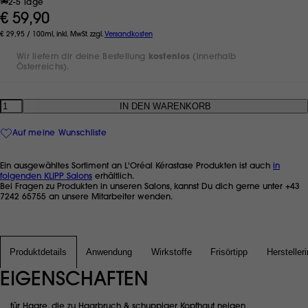
2-5 Tage
€ 59,90
€ 29,95 / 100ml, inkl. MwSt. zzgl.
Versandkosten
Wir liefern dir deine Bestellung
kostenlos
(innerhalb
Österreichs).
Anzahl
Auf meine Wunschliste
Ein ausgewähltes Sortiment an L'Oréal Kérastase Produkten ist auch
in
folgenden KLIPP Salons
erhältlich.
Bei Fragen zu Produkten in unseren Salons, kannst Du dich gerne unter +43
7242 65755 an unsere Mitarbeiter wenden.
Produktdetails
Anwendung
Wirkstoffe
Frisörtipp
Hersteller
EIGENSCHAFTEN
für Haare, die zu Haarbruch & schuppiger Kopfhaut neigen