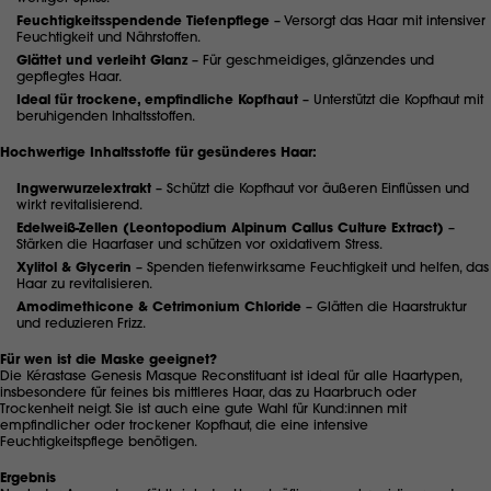
Feuchtigkeitsspendende Tiefenpflege
– Versorgt das Haar mit intensiver
Feuchtigkeit und Nährstoffen.
Glättet und verleiht Glanz
– Für geschmeidiges, glänzendes und
gepflegtes Haar.
Ideal für trockene, empfindliche Kopfhaut
– Unterstützt die Kopfhaut mit
beruhigenden Inhaltsstoffen.
Hochwertige Inhaltsstoffe für gesünderes Haar:
Ingwerwurzelextrakt
– Schützt die Kopfhaut vor äußeren Einflüssen und
wirkt revitalisierend.
Edelweiß-Zellen (Leontopodium Alpinum Callus Culture Extract)
–
Stärken die Haarfaser und schützen vor oxidativem Stress.
Xylitol & Glycerin
– Spenden tiefenwirksame Feuchtigkeit und helfen, das
Haar zu revitalisieren.
Amodimethicone & Cetrimonium Chloride
– Glätten die Haarstruktur
und reduzieren Frizz.
Für wen ist die Maske geeignet?
Die Kérastase Genesis Masque Reconstituant ist ideal für alle Haartypen,
insbesondere für feines bis mittleres Haar, das zu Haarbruch oder
Trockenheit neigt. Sie ist auch eine gute Wahl für Kund:innen mit
empfindlicher oder trockener Kopfhaut, die eine intensive
Feuchtigkeitspflege benötigen.
Ergebnis