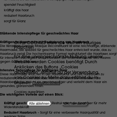
spendet Feuchtigkeit
kräftigt das haar
reduziert Haarbruch
sorgt für Glanz
Stärkende Intensivpflege für geschwächtes Haar
Ohne COOKIES wäre die Welt ein trauriges
Kräftigende Haarmaske zur Reduzierung von Haarbruch
Die Kérastase Genesis Masque Reconstituant ist eine reichhaltige, stärkende
Plätzchen
Haarmaske, die speziell für geschwächtes Haar entwickelt wurde, das zu
Haarbruch neigt. Die hochwirksame Formel restrukturiert die Haarfaser, sorgt
Für eine uneingeschränkte Nutzung unserer
für intensive Feuchtigkeit und verbessert die Widerstandskraft des Haares
Website werden Cookies benötigt. Durch
gegen äußere Einflüsse.
Anklicken des Buttons „Cookies
Intensive Tiefenpflege für kräftigeres Haar
akzeptieren“ stimmst du der Verwendung
Diese Haarmaske wirkt tief in der Haarstruktur und hilft, Haarbruch zu
von Cookies zu. Mehr dazu erfährst du in
reduzieren, indem sie das Haar von innen stärkt. Sie verbessert die
unseren
Cookie Richtlinien
.
Haaroberfläche, macht sie geschmeidiger und verleiht dem Haar ein
gesundes, glänzendes Finish.
Cookies auswählen
Die wichtigsten Vorteile auf einen Blick:
Alle ablehnen
OK, her damit!
Kräftigt geschwächtes Haar
– Restrukturiert die Haarfaser für mehr
Widerstandskraft.
Reduziert Haarbruch
– Sorgt für eine verbesserte Haarqualität und
weniger Spliss.