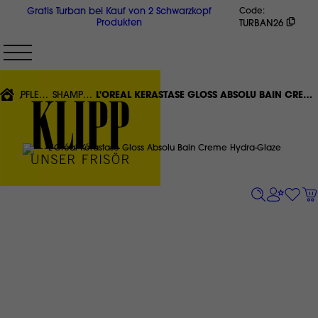
Direkt
Gratis Turban bei Kauf von 2 Schwarzkopf
Code
zum
Produkten
TURBAN26
Inhalt
{'CURRENT'|T}:
PFLEGE
SHAMPOO
L'ORÉAL KÉRASTASE GLOSS ABSOLU BAIN CREME HYDRA-GLAZE