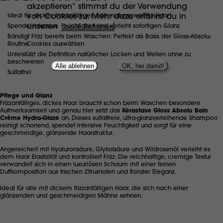
akzeptieren“ stimmst du der Verwendung
von Cookies zu. Mehr dazu erfährst du in
Ideal für dickes, frizzanfälliges oder naturgewelltes Haar
unseren
Cookie Richtlinien
.
Spendet intensive Feuchtigkeit und verleiht sofortigen Glanz
Bändigt Frizz bereits beim Waschen: Perfekt als Basis der Gloss-Absolu-
Cookies auswählen
Routine
Unterstützt die Definition natürlicher Locken und Wellen ohne zu
beschweren
Alle ablehnen
OK, her damit!
Sulfatfrei
Pflege und Glanz
Frizzanfälliges, dickes Haar braucht schon beim Waschen besondere
Aufmerksamkeit und genau hier setzt das
Kérastase Gloss Absolu Bain
Crème Hydra-Glaze
an. Dieses sulfatfreie, ultra-glanzverleihende Shampoo
reinigt schonend, spendet intensive Feuchtigkeit und sorgt für eine
geschmeidige, glänzende Haarstruktur.
Angereichert mit Hyaluronsäure, Glykolsäure und Wildrosenöl verleiht es
dem Haar Elastizität und kontrolliert Frizz. Die reichhaltige, cremige Textur
verwandelt sich in einen luxuriösen Schaum mit einer feinen
Duftkomposition aus frischen Zitrusnoten und floraler Eleganz.
Ideal für alle mit dickem frizzanfälligen Haar, die sich nach einer
glänzenden und geschmeidigen Mähne sehnen.