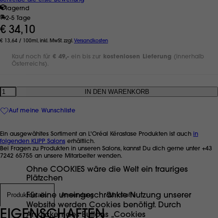
lagernd
2-5 Tage
€ 34,10
€ 13,64 / 100ml, inkl. MwSt. zzgl.
Versandkosten
Kauf noch für
€ 49,-
ein bis zur
kostenlosen Lieferung
(innerhalb
Österreichs).
Anzahl
Auf meine Wunschliste
Ein ausgewähltes Sortiment an L'Oréal Kérastase Produkten ist auch
in
folgenden KLIPP Salons
erhältlich.
Bei Fragen zu Produkten in unseren Salons, kannst Du dich gerne unter +43
7242 65755 an unsere Mitarbeiter wenden.
Ohne COOKIES wäre die Welt ein trauriges
Plätzchen
Produktdetails
Anwendung
Wirkstoffe
Für eine uneingeschränkte Nutzung unserer
Website werden Cookies benötigt. Durch
EIGENSCHAFTEN
Anklicken des Buttons „Cookies