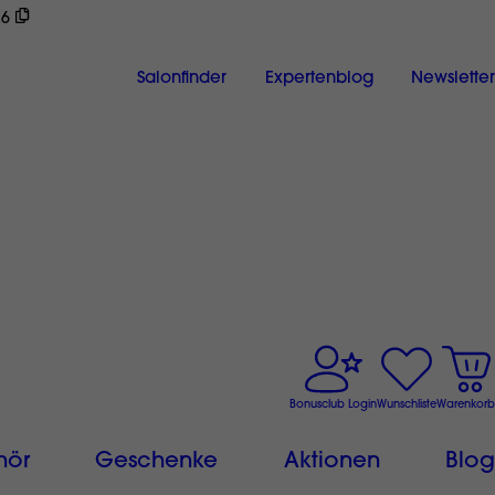
26
ch
Salonfinder
Expertenblog
Newsletter
Bonusclub Login
Wunschliste
Warenkorb
hör
Geschenke
Aktionen
Blog