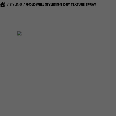
{'CURRENT'|T}:
STYLING
GOLDWELL STYLESIGN DRY TEXTURE SPRAY