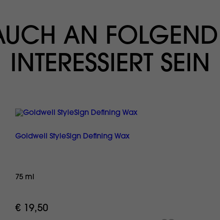
 AUCH AN FOLGEND
INTERESSIERT SEIN
Goldwell StyleSign Defining Wax
75 ml
€ 19,50