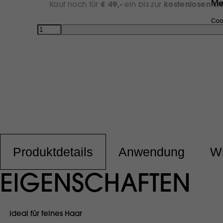
Me
Kauf noch für
€ 49,-
ein bis zur
kostenlosen Li
Coo
Anzahl
Produktdetails
Anwendung
Wi
EIGENSCHAFTEN
ideal für feines Haar