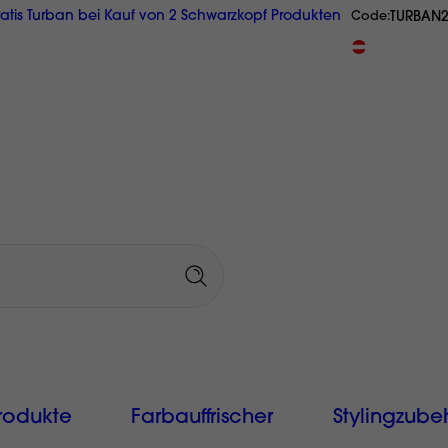
atis Turban bei Kauf von 2 Schwarzkopf Produkten
TURBAN
Code
GRATIS Reisegröße ab € 20,-
Originalprodukte
aus Österrei
rodukte
Farbauffrischer
Stylingzube