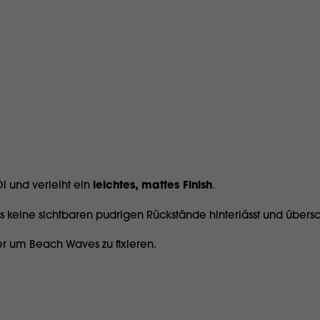
Öl und verleiht ein
leichtes, mattes Finish
.
es keine sichtbaren pudrigen Rückstände hinterlässt und übers
der um Beach Waves zu fixieren.