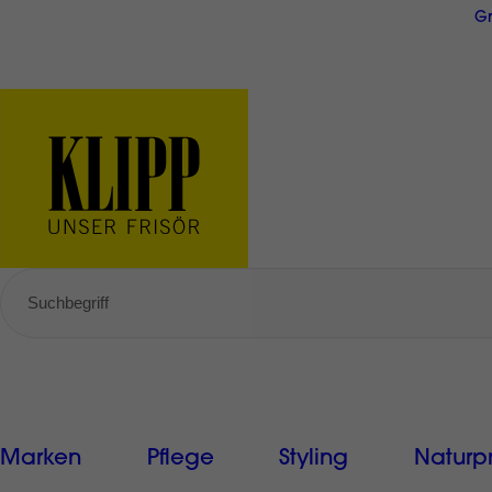
Direkt
Gr
zum
Inhalt
GRATIS Versand ab € 49,-
Marken
Pflege
Styling
Naturp