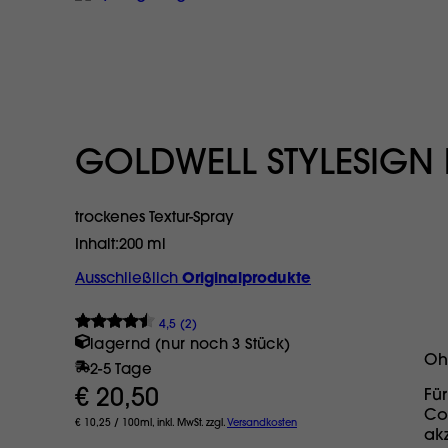
GOLDWELL STYLESIGN 
trockenes Textur-Spray
Inhalt
200 ml
Ausschließlich
Originalprodukte
4,5 (2)
lagernd (nur noch 3 Stück)
Oh
2-5 Tage
€ 20,50
Fü
Co
€ 10,25 / 100ml, inkl. MwSt. zzgl.
Versandkosten
ak