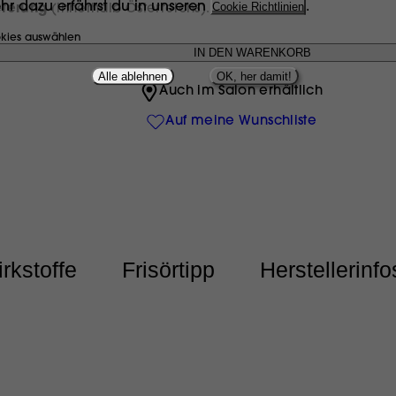
hr dazu erfährst du in unseren
Cookie Richtlinien
.
eferung
(innerhalb Österreichs).
kies auswählen
Alle ablehnen
OK, her damit!
Auch im Salon erhältlich
Auf meine Wunschliste
rkstoffe
Frisörtipp
Herstellerinfo