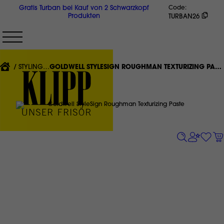
Direkt
Gratis Turban bei Kauf von 2 Schwarzkopf
Code
zum
Produkten
TURBAN26
Inhalt
{'CURRENT'|T}:
STYLING
GOLDWELL STYLESIGN ROUGHMAN TEXTURIZING PASTE