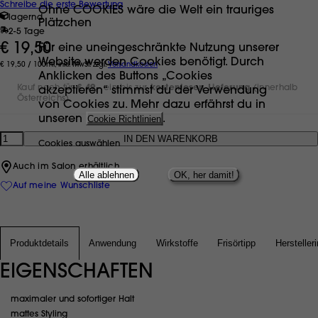
Schreibe die erste Bewertung
Ohne COOKIES wäre die Welt ein trauriges
lagernd
Plätzchen
2-5 Tage
€ 19,50
Für eine uneingeschränkte Nutzung unserer
Website werden Cookies benötigt. Durch
€ 19,50 / 100ml, inkl. MwSt. zzgl.
Versandkosten
Anklicken des Buttons „Cookies
Kauf noch für
€ 49,-
ein bis zur
kostenlosen Lieferung
(innerhalb
akzeptieren“ stimmst du der Verwendung
Österreichs).
von Cookies zu. Mehr dazu erfährst du in
unseren
Cookie Richtlinien
.
Anzahl
Cookies auswählen
Auch im Salon erhältlich
Alle ablehnen
OK, her damit!
Auf meine Wunschliste
Produktdetails
Anwendung
Wirkstoffe
Frisörtipp
Hersteller
EIGENSCHAFTEN
maximaler und sofortiger Halt
mattes Styling