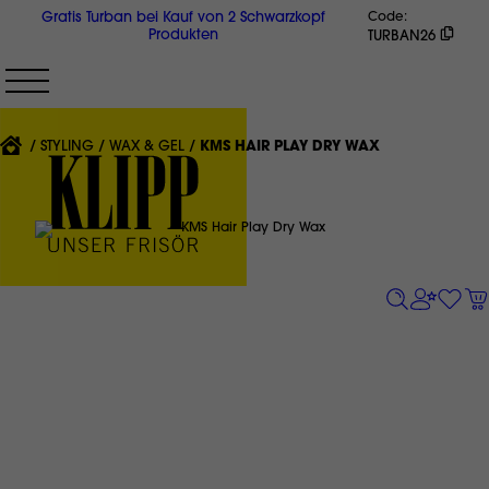
Direkt
Gratis Turban bei Kauf von 2 Schwarzkopf
Code
zum
Produkten
TURBAN26
Inhalt
{'CURRENT'|T}:
STYLING
WAX & GEL
KMS HAIR PLAY DRY WAX