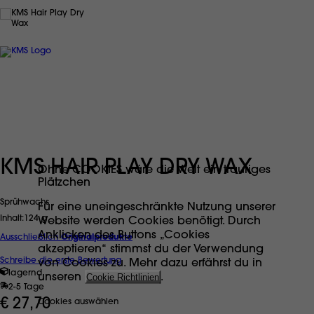
KMS HAIR PLAY DRY WAX
Ohne COOKIES wäre die Welt ein trauriges
Plätzchen
Sprühwachs
Für eine uneingeschränkte Nutzung unserer
Inhalt
124 g
Website werden Cookies benötigt. Durch
Anklicken des Buttons „Cookies
Ausschließlich
Originalprodukte
akzeptieren“ stimmst du der Verwendung
Schreibe die erste Bewertung
von Cookies zu. Mehr dazu erfährst du in
lagernd
unseren
Cookie Richtlinien
.
2-5 Tage
€ 27,70
Cookies auswählen