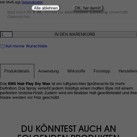
inkl. MwSt. zzgl.
Versandkosten
Alle ablehnen
OK, her damit!
Kauf noch für
€ 49,-
ein bis zur
kostenlosen Lieferung
(innerhalb
Österreichs).
Anzahl
Auf meine Wunschliste
Produktdetails
Anwendung
Wirkstoffe
Frisörtipp
Hersteller
Das
KMS Hair Play Dry Wax
ist ein luftig-leichtes Sprühwachs für mehr
Definition. Das Spray verleiht jedem Haartyp einen matten Style mit einem
perfekten Undone-Finish. Zudem wird ein flexibler Halt gewährleistet und Ihre
Haare werden vor Frizz geschützt.
DU KÖNNTEST AUCH AN