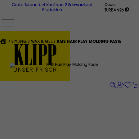
Direkt
Gratis Turban bei Kauf von 2 Schwarzkopf
Code
zum
Produkten
TURBAN26
Inhalt
{'CURRENT'|T}:
STYLING
WAX & GEL
KMS HAIR PLAY MOLDING PASTE