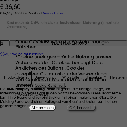
2-5 Tage
€ 36,60
€ 36,60 / 100ml, inkl. MwSt. zzgl.
Versandkosten
Kauf noch für
€ 49,-
ein bis zur
kostenlosen Lieferung
(innerhalb
Österreichs).
Ohne COOKIES wäre die Welt ein trauriges
Anzahl
Plätzchen
Auf meine Wunschliste
Für eine uneingeschränkte Nutzung unserer
Website werden Cookies benötigt. Durch
Anklicken des Buttons „Cookies
akzeptieren“ stimmst du der Verwendung
Produktdetails
Anwendung
Wirkstoffe
Frisörtipp
Hersteller
von Cookies zu. Mehr dazu erfährst du in
unseren
Cookie Richtlinien
.
Die
KMS Hairplay Molding Paste
ist genau die richtige Pflege, um
mittelstarkes bis festes Haar in den Griff zu bekommen. Diese Haarcreme
Cookies auswählen
formt Ihre Haare und verleiht Struktur mit einem natürlichen Glanz. Die
Molding Paste weist einen Haltegrad von 4 auf und kreiert somit einen
geschmeidigen Halt.
Alle ablehnen
OK, her damit!