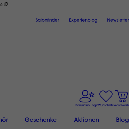
26
ch
Salonfinder
Expertenblog
Newsletter
Bonusclub Login
Wunschliste
Warenkorb
hör
Geschenke
Aktionen
Blog