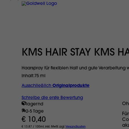
KMS HAIR STAY KMS H
Haarspray für flexiblen Halt und gute Verarbeitung
Inhalt
75 ml
Ausschließlich
Originalprodukte
Schreibe die erste Bewertung
Oh
lagernd
2-5 Tage
Fü
€ 10,40
Co
ak
€ 13,87 / 100ml, inkl. MwSt. zzgl.
Versandkosten