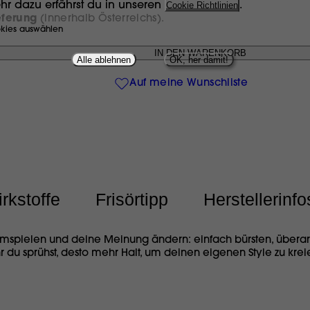
hr dazu erfährst du in unseren
Cookie Richtlinien
.
eferung
(innerhalb Österreichs).
kies auswählen
Alle ablehnen
OK, her damit!
Auf meine Wunschliste
rkstoffe
Frisörtipp
Herstellerinfo
rumspielen und deine Meinung ändern: einfach bürsten, überar
u sprühst, desto mehr Halt, um deinen eigenen Style zu kreier