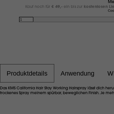
Me
Kauf noch für
€ 49,-
ein bis zur
kostenlosen Li
Coo
Anzahl
Produktdetails
Anwendung
Wi
Das KMS California Hair Stay Working Hairspray lässt dich he
trockenes Spray meinem spürbar, beweglichen Finish. Je mehr d