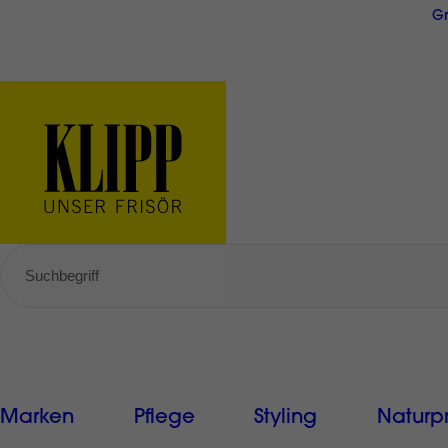
Direkt
Gr
zum
Inhalt
GRATIS Versand ab € 49,-
Marken
Pflege
Styling
Naturp