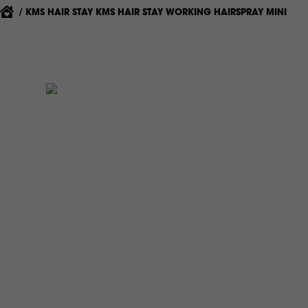
{'CURRENT'|T}:
KMS HAIR STAY KMS HAIR STAY WORKING HAIRSPRAY MINI