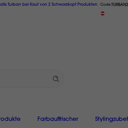
atis Turban bei Kauf von 2 Schwarzkopf Produkten
TURBAN
Code
GRATIS Reisegröße ab € 20,-
Originalprodukte
aus Österrei
rodukte
Farbauffrischer
Stylingzube