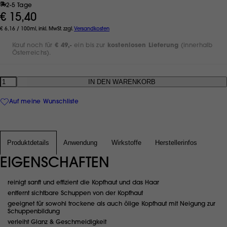
2-5 Tage
€ 15,40
€ 6,16 / 100ml, inkl. MwSt. zzgl.
Versandkosten
Kauf noch für
€ 49,-
ein bis zur
kostenlosen Lieferung
(innerhalb
Österreichs).
Anzahl
Auf meine Wunschliste
Produktdetails
Anwendung
Wirkstoffe
Herstellerinfos
EIGENSCHAFTEN
reinigt sanft und effizient die Kopfhaut und das Haar
entfernt sichtbare Schuppen von der Kopfhaut
geeignet für sowohl trockene als auch ölige Kopfhaut mit Neigung zur
Schuppenbildung
verleiht Glanz & Geschmeidigkeit