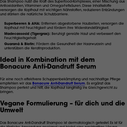
Das Shampoo nutzt die Kraft des Superfood-Komplexes, einer Mischung aus
Antioxidantien, Vitaminen und Omega-Fettsäuren. Diese Inhaltsstoffe
versorgen die Kopfhaut mit wichtigen Nährstoffen, reduzieren Entzündungen
und stärken die natürliche Schutzbarriere.
Superbeeren & AHA:
Entfernen abgestorbene Hautzellen, versorgen die
Kopfhaut mit Feuchtigkeit und fördern ihre Widerstandsfähigkeit.
Madecassosid (Tigergras):
Beruhigt gereizte Haut und verbessert den
Feuchtigkeitsgehalt.
Guaraná & Biotin:
Fördern die Gesundheit der Haarwurzeln und
unterstützen die Keratinproduktion.
Ideal in Kombination mit dem
Bonacure Anti-Dandruff Serum
Für eine noch effektivere Schuppenbekämpfung und nachhaltige Pflege
empfehlen wir das
Bonacure Anti-Dandruff Serum
. Es ergänzt das
Shampoo perfekt und hilft, die Kopfhaut langfristig ins Gleichgewicht zu
bringen.
Vegane Formulierung – für dich und die
Umwelt
Das Bonacure Anti-Dandruff Shampoo ist dermatologisch getestet. Es ist für