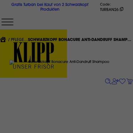
Direkt
Gratis Turban bei Kauf von 2 Schwarzkopf
Code
zum
Produkten
TURBAN26
Inhalt
{'CURRENT'|T}:
PFLEGE
SCHWARZKOPF BONACURE ANTI-DANDRUFF SHAMPOO