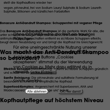
stellt die Kopfhautflora wieder her
vegan, pH-neutral, frei von Sodium Lauryl Sulphate & Sodium Laureth
Sulphate, Silikonen und künstlichen Farbstoffen
Bonacure Anti-Dandruff Shampoo: Schuppenfrei mit veganer Pflege
Das
Bonacure Anti-Dandruff Shampoo
ist die perfekte Wahl für alle, die
Ohne COOKIES wäre die Welt ein trauriges
unter schuppenanfälliger Kopfhaut leiden. Dank seiner starken
Plätzchen
antimykotischen Eigenschaften entfernt es sichtbare Schuppen effektiv,
beugt deren Neubildung vor und bringt die Kopfhaut ins Gleichgewicht.
Für eine uneingeschränkte Nutzung unserer
Was macht das Anti-Dandruff Shampoo
Website werden Cookies benötigt. Durch
Anklicken des Buttons „Cookies
so besonders?
akzeptieren“ stimmst du der Verwendung
von Cookies zu. Mehr dazu erfährst du in
Effektive Schuppenbekämpfung:
Entfernt sichtbare Schuppen gründlich
unseren
Cookie Richtlinien
.
und schützt vor deren Neubildung.
Sanfte Reinigung:
Die pH-neutrale und sulfatfreie Formulierung ist
Cookies auswählen
besonders schonend für empfindliche Kopfhaut.
Superfood-Komplex:
Angereichert mit Superbeeren, AHA und
Madecassosid für intensive Pflege und Schutz.
Alle ablehnen
OK, her damit!
Kopfhautpflege auf höchstem Niveau