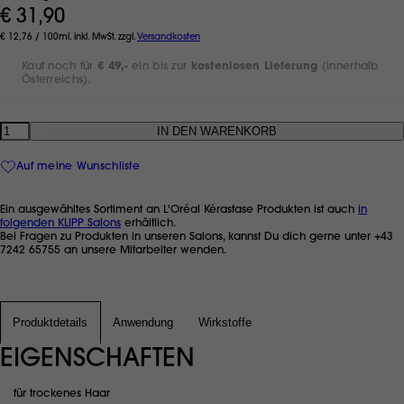
€ 31,90
€ 12,76 / 100ml, inkl. MwSt. zzgl.
Versandkosten
Kauf noch für
€ 49,-
ein bis zur
kostenlosen Lieferung
(innerhalb
Österreichs).
Anzahl
Auf meine Wunschliste
Ein ausgewähltes Sortiment an L'Oréal Kérastase Produkten ist auch
in
folgenden KLIPP Salons
erhältlich.
Bei Fragen zu Produkten in unseren Salons, kannst Du dich gerne unter +43
7242 65755 an unsere Mitarbeiter wenden.
Produktdetails
Anwendung
Wirkstoffe
EIGENSCHAFTEN
für trockenes Haar