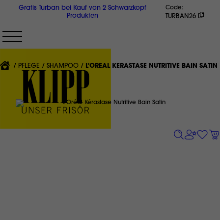
Direkt
Gratis Turban bei Kauf von 2 Schwarzkopf
Code
zum
Produkten
TURBAN26
Inhalt
{'CURRENT'|T}:
PFLEGE
SHAMPOO
L'ORÉAL KÉRASTASE NUTRITIVE BAIN SATIN