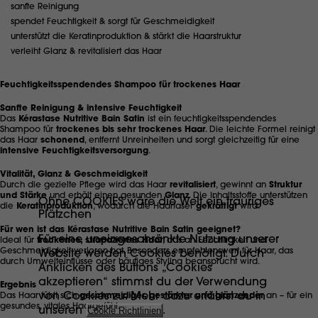
sanfte Reinigung
spendet Feuchtigkeit & sorgt für Geschmeidigkeit
unterstützt die Keratinproduktion & stärkt die Haarstruktur
verleiht Glanz & revitalisiert das Haar
Feuchtigkeitsspendendes Shampoo für trockenes Haar
Sanfte Reinigung & intensive Feuchtigkeit
Das
Kérastase Nutritive Bain Satin
ist ein feuchtigkeitsspendendes
Shampoo für
trockenes bis sehr trockenes Haar
. Die leichte Formel reinigt
das Haar
schonend
, entfernt Unreinheiten und sorgt gleichzeitig für eine
intensive Feuchtigkeitsversorgung
.
Vitalität, Glanz & Geschmeidigkeit
Durch die gezielte Pflege wird das Haar
revitalisiert
, gewinnt an
Struktur
und Stärke
und erhält einen gesunden
Glanz
. Die Inhaltsstoffe unterstützen
Ohne COOKIES wäre die Welt ein trauriges
die
Keratinproduktion
, wodurch die Haarfaser
gekräftigt
wird.
Plätzchen
Für wen ist das Kérastase Nutritive Bain Satin geeignet?
Für eine uneingeschränkte Nutzung unserer
Ideal für
trockenes, strapaziertes Haar
, das an Feuchtigkeit und
Geschmeidigkeit verloren hat. Besonders empfehlenswert für Haar, das
Website werden Cookies benötigt. Durch
durch Umwelteinflüsse oder häufiges Styling beansprucht wird.
Anklicken des Buttons „Cookies
akzeptieren“ stimmst du der Verwendung
Ergebnis
von Cookies zu. Mehr dazu erfährst du in
Das Haar fühlt sich
geschmeidiger, gestärkter und glänzender
an – für ein
gesundes, vitales Haargefühl.
unseren
Cookie Richtlinien
.